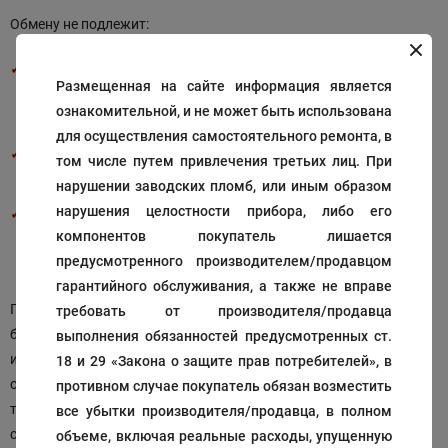
Обмену не подлежит:
товар, бывший в употреблении, т.е. ранее установленный
Размещенная на сайте информация является
покупателем. (В соответствии со статьей 502 Гражданского
ознакомительной, и не может быть использована
кодекса Российской Федерации)
для осуществления самостоятельного ремонта, в
«гарантийный» товар, т.е. если по гарантии был произведён
том числе путем привлечения третьих лиц. При
обмен и (или) замена товара на новый.
нарушении заводских пломб, или иным образом
нарушения целостности прибора, либо его
не подлежат обмену электронные модули, платы
компонентов покупатель лишается
управления
предусмотренного производителем/продавцом
гарантийного обслуживания, а также не вправе
Продавец оставляет за собой право решать, каким образом
требовать от производителя/продавца
будут выполнены гарантийные обязательства: в виде ремонта
выполнения обязанностей предусмотренных ст.
или замены изделия. В каждом конкретном случае продавец
18 и 29 «Закона о защите прав потребителей», в
определяет, были ли нарушены правила эксплуатации,
противном случае покупатель обязан возместить
транспортировки и хранения. В случае возврата технического
все убытки производителя/продавца, в полном
сложного товара надлежащего качества с установленным
объеме, включая реальные расходы, упущенную