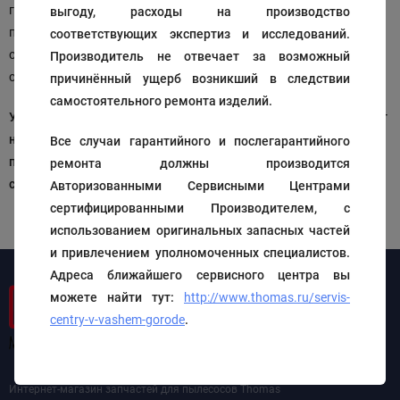
гарантийным сроком, в пределах десятидневного срока
выгоду, расходы на производство
продавец вправе провести экспертизу товара с целью
соответствующих экспертиз и исследований.
определить его качество и сохранность потребительских
Производитель не отвечает за возможный
свойств.
причинённый ущерб возникший в следствии
самостоятельного ремонта изделий.
Устанавливая приобретённые изделия, покупатель принимает
на себя все обязательства и ответственность за возможные
Все случаи гарантийного и послегарантийного
последствия возникших проблем, связанных с
ремонта должны производится
самостоятельным ремонтом бытовой техники
Авторизованными Сервисными Центрами
сертифицированными Производителем, с
использованием оригинальных запасных частей
и привлечением уполномоченных специалистов.
Адреса ближайшего сервисного центра вы
можете найти тут:
http://www.thomas.ru/servis-
centry-v-vashem-gorode
.
Интернет-магазин запчастей для пылесосов Thomas