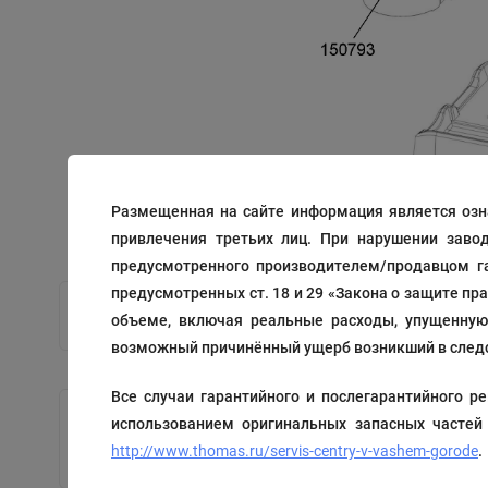
Размещенная на сайте информация является озн
привлечения третьих лиц. При нарушении заво
предусмотренного производителем/продавцом га
предусмотренных ст. 18 и 29 «Закона о защите пр
объеме, включая реальные расходы, упущенную 
возможный причинённый ущерб возникший в следс
Все случаи гарантийного и послегарантийного
использованием оригинальных запасных частей
Держатель
http://www.thomas.ru/servis-centry-v-vashem-gorode
.
Код: 150793