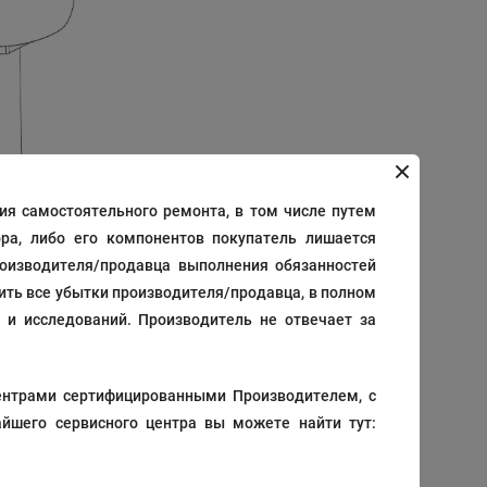
я самостоятельного ремонта, в том числе путем
ра, либо его компонентов покупатель лишается
роизводителя/продавца выполнения обязанностей
тить все убытки производителя/продавца, в полном
12
/
24
/
36
/
48
Название
 и исследований. Производитель не отвечает за
ентрами сертифицированными Производителем, с
йшего сервисного центра вы можете найти тут:
на по запросу
В корзину