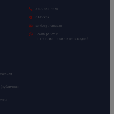
8-800-444-79-50
г. Москва
service@thomas.ru
Режим работы:
Пн-Пт 10:00—18:00; Сб-Вс: Выходной
ическая
 (публичная
ьных