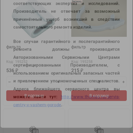
соответствующих экспертиз и исследований.
Производитель не отвечает за возможный
причинённый ущерб возникший в следствии
самостоятельного ремонта изделий.
Все случаи гарантийного и послегарантийного
ремонта должны производится
фильтр
фильтр
Авторизованными Сервисными Центрами
сертифицированными Производителем, с
Код:
195252
Код:
195258
использованием оригинальных запасных частей
536
215
₽
₽
и привлечением уполномоченных специалистов.
Адреса ближайшего сервисного центра вы
можете найти тут:
http://www.thomas.ru/servis-
В корзину
В корзину
centry-v-vashem-gorode
.