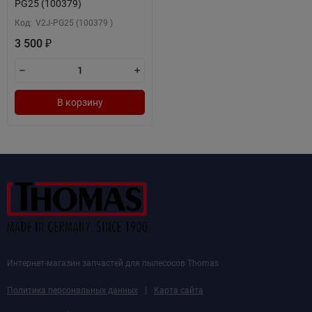
PG25 (100379)
Код:
V2J-PG25 (100379 )
3 500
₽
В корзину
Интернет-магазин запчастей для пылесосов Thomas
|
Политика персональных данных
Карта сайта