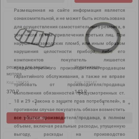
Размещенная на сайте информация является
ознакомительной, и не может быть использована
для осуществления самостоятельного ремонта, в
том числе путем привлечения третьих лиц. При
нарушении заводских пломб, или иным образом
нарушения целостности прибора, либо его
компонентов покупатель лишается
решетка для защиты
Уплотнитель
предусмотренного производителем/продавцом
мотора
гарантийного обслуживания, а также не вправе
Код:
198755
Код:
109147
требовать от производителя/продавца
370
143
₽
₽
выполнения обязанностей предусмотренных ст.
18 и 29 «Закона о защите прав потребителей», в
противном случае покупатель обязан возместить
В корзину
В корзину
все убытки производителя/продавца, в полном
объеме, включая реальные расходы, упущенную
выгоду, расходы на производство