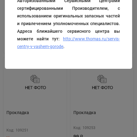
Авторизованными Сервисными Центрами
сертифицированными Производителем, с
Код:
109211
Код:
109220
использованием оригинальных запасных частей
370
573
₽
₽
и привлечением уполномоченных специалистов.
Адреса ближайшего сервисного центра вы
можете найти тут:
http://www.thomas.ru/servis-
В корзину
В корзину
centry-v-vashem-gorode
.
Прокладка
Прокладка
Код:
109253
Код:
109251
99
₽