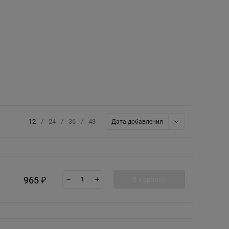
12
/
24
/
36
/
48
Дата добавления
965
В корзину
₽