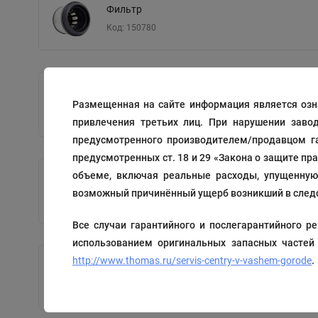
Фильтр
Код: 150780
Новый товар
Размещенная на сайте информация является озн
Код: 150781
привлечения третьих лиц. При нарушении заво
предусмотренного производителем/продавцом га
предусмотренных ст. 18 и 29 «Закона о защите пр
объеме, включая реальные расходы, упущенную 
Фильтр
возможный причинённый ущерб возникший в следс
Код: 150782
Все случаи гарантийного и послегарантийного
использованием оригинальных запасных частей
http://www.thomas.ru/servis-centry-v-vashem-gorode
.
Валик
Код: 150784