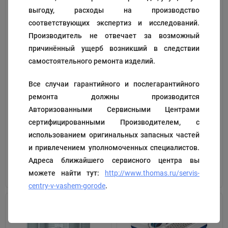
выгоду, расходы на производство
соответствующих экспертиз и исследований.
Производитель не отвечает за возможный
причинённый ущерб возникший в следствии
самостоятельного ремонта изделий.
Все случаи гарантийного и послегарантийного
Трубка
Нижния часть бокса
ремонта должны производится
аквафильтра
Авторизованными Сервисными Центрами
Код:
139908
Код:
118154
сертифицированными Производителем, с
200
2 322
₽
₽
использованием оригинальных запасных частей
и привлечением уполномоченных специалистов.
Адреса ближайшего сервисного центра вы
В корзину
В корзину
можете найти тут:
http://www.thomas.ru/servis-
centry-v-vashem-gorode
.