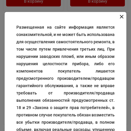
В корзину
В корзину
Размещенная на сайте информация является
ознакомительной, и не может быть использована
для осуществления самостоятельного ремонта, в
том числе путем привлечения третьих лиц. При
нарушении заводских пломб, или иным образом
нарушения целостности прибора, либо его
Прокладка
Крышка аквабокса
компонентов покупатель лишается
предусмотренного производителем/продавцом
Код:
109229
Код:
198704
гарантийного обслуживания, а также не вправе
200
3 850
₽
₽
требовать от производителя/продавца
выполнения обязанностей предусмотренных ст.
18 и 29 «Закона о защите прав потребителей», в
противном случае покупатель обязан возместить
В корзину
В корзину
все убытки производителя/продавца, в полном
объеме, включая реальные расходы, упущенную