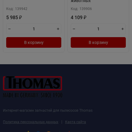
животных
Код:
139942
Код:
139906
5 985
4 109
₽
₽
В корзину
В корзину
Интернет-магазин запчастей для пылесосов Thomas
|
Политика персональных данных
Карта сайта