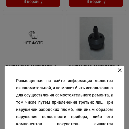
В корзину
В корзину
Крепление шланга подачи
Крепление шланга подачи
моющего средства к
моющего средства к
гашетке
гашетке
Размещенная на сайте информация является
Код:
139886
Код:
139888
ознакомительной, и не может быть использована
215
215
для осуществления самостоятельного ремонта, в
₽
₽
том числе путем привлечения третьих лиц. При
нарушении заводских пломб, или иным образом
нарушения целостности прибора, либо его
В корзину
В корзину
компонентов покупатель лишается