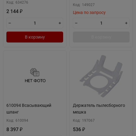
Код:
634276
Код:
149027
2 144
₽
Цена по запросу
В корзину
В корзину
610094 Всасывающий
Держатель пылесборного
шланг
мешка
Код:
610094
Код:
197067
8 397
536
₽
₽