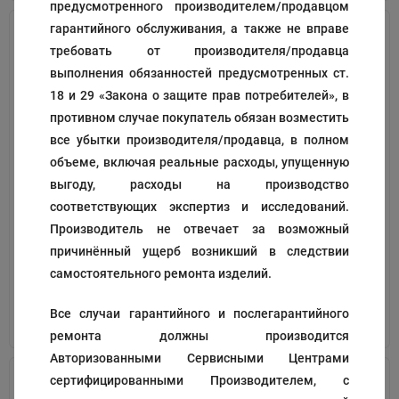
предусмотренного производителем/продавцом
гарантийного обслуживания, а также не вправе
требовать от производителя/продавца
выполнения обязанностей предусмотренных ст.
18 и 29 «Закона о защите прав потребителей», в
противном случае покупатель обязан возместить
все убытки производителя/продавца, в полном
объеме, включая реальные расходы, упущенную
Мешок
Насадка
выгоду, расходы на производство
соответствующих экспертиз и исследований.
Код:
195316
Код:
139566
Производитель не отвечает за возможный
370
2 374
₽
₽
причинённый ущерб возникший в следствии
самостоятельного ремонта изделий.
Все случаи гарантийного и послегарантийного
В корзину
В корзину
ремонта должны производится
Авторизованными Сервисными Центрами
сертифицированными Производителем, с