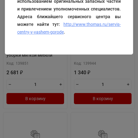
использованием оригинальных запасных частей
и привлечением уполномоченных специалистов.
Адреса ближайшего сервисного центра вы
можете найти тут:
http://www.thomas.ru/servis-
centry-v-vashem-gorode
.
Насадка с напорным
Салфетка из микрофибры
шлангом для влажной
для паркета
уборки мягкой мебели
Код:
139851
Код:
139944
2 681
1 340
₽
₽
В корзину
В корзину