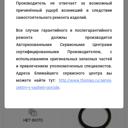
Производитель не отвечает за возможный
причинённый ущерб возникший в следствии
самостоятельного ремонта изделий.
Все случаи гарантийного и послегарантийного
Уплотнительное кольцо
Деталь
ремонта должны производится
Авторизованными Сервисными Центрами
Код:
109235
Код:
109256
сертифицированными Производителем, с
204
123
₽
₽
использованием оригинальных запасных частей
и привлечением уполномоченных специалистов.
Адреса ближайшего сервисного центра вы
В корзину
В корзину
можете найти тут:
http://www.thomas.ru/servis-
centry-v-vashem-gorode
.