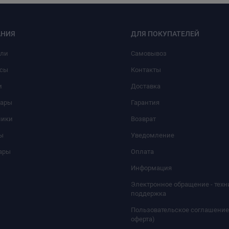
НИЯ
ДЛЯ ПОКУПАТЕЛЕЙ
или
Самовывоз
сы
Контакты
и
Доставка
уары
Гарантия
ники
Возврат
ы
Уведомление
ары
Оплата
Информация
Электронное обращение - техн
поддержка
Пользовательское соглашение
оферта)