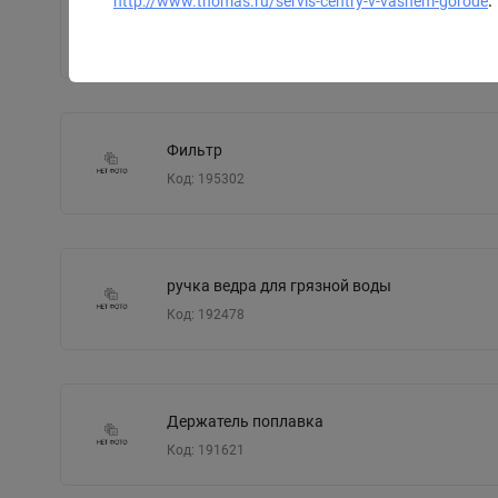
http://www.thomas.ru/servis-centry-v-vashem-gorode
.
Фильтр МКА
Код: 195255
Фильтр
Код: 195302
ручка ведра для грязной воды
Код: 192478
Держатель поплавка
Код: 191621