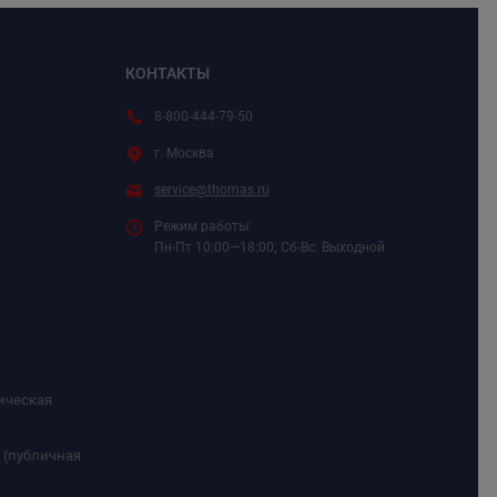
КОНТАКТЫ
8-800-444-79-50
г. Москва
service@thomas.ru
Режим работы:
Пн-Пт 10:00—18:00; Сб-Вс: Выходной
ическая
 (публичная