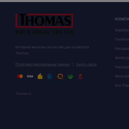
КОМПА
Аэрогр
Пылесо
Интернет-магазин запчастей для пылесосов
Насадк
Thomas
Аксесс
|
Политика персональных данных
Карта сайта
Расход
Фильтр
Все Тов
Thomas.ru