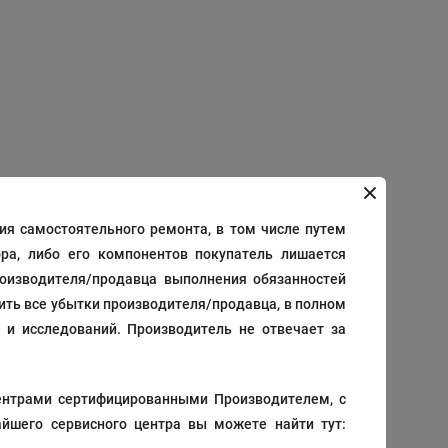
я самостоятельного ремонта, в том числе путем
12
/
24
/
36
/
48
Дата добавления
ра, либо его компонентов покупатель лишается
роизводителя/продавца выполнения обязанностей
тить все убытки производителя/продавца, в полном
 и исследований. Производитель не отвечает за
215
В корзину
₽
ентрами сертифицированными Производителем, с
йшего сервисного центра вы можете найти тут: