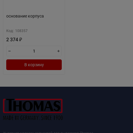
основание корпуса
Код:
108357
2 374
₽
В корзину