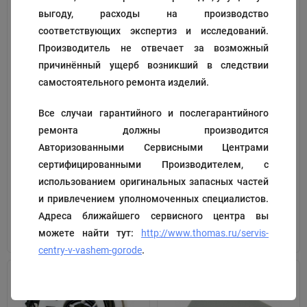
выгоду, расходы на производство
соответствующих экспертиз и исследований.
Производитель не отвечает за возможный
причинённый ущерб возникший в следствии
самостоятельного ремонта изделий.
Все случаи гарантийного и послегарантийного
Колесо маленькое
Колесо большое (заднее)
ремонта должны производится
для TWIN
Авторизованными Сервисными Центрами
Код:
130091
Код:
130097
сертифицированными Производителем, с
370
1 161
₽
₽
использованием оригинальных запасных частей
и привлечением уполномоченных специалистов.
Адреса ближайшего сервисного центра вы
В корзину
В корзину
можете найти тут:
http://www.thomas.ru/servis-
centry-v-vashem-gorode
.