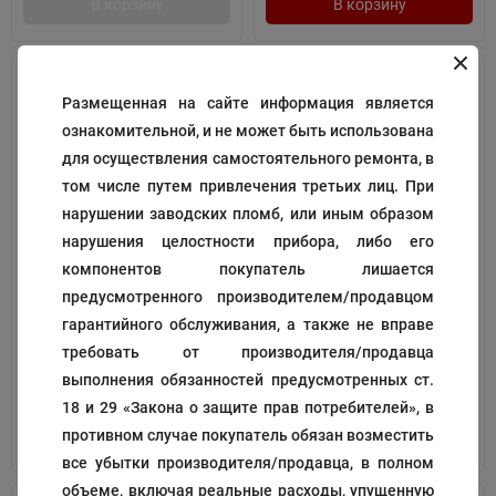
В корзину
В корзину
Размещенная на сайте информация является
ознакомительной, и не может быть использована
для осуществления самостоятельного ремонта, в
том числе путем привлечения третьих лиц. При
нарушении заводских пломб, или иным образом
нарушения целостности прибора, либо его
рычаг управления
Держатель колеса (штифт)
компонентов покупатель лишается
катушкой
предусмотренного производителем/продавцом
Код:
191628
Код:
128180
гарантийного обслуживания, а также не вправе
204
165
₽
₽
требовать от производителя/продавца
выполнения обязанностей предусмотренных ст.
18 и 29 «Закона о защите прав потребителей», в
противном случае покупатель обязан возместить
В корзину
В корзину
все убытки производителя/продавца, в полном
объеме, включая реальные расходы, упущенную