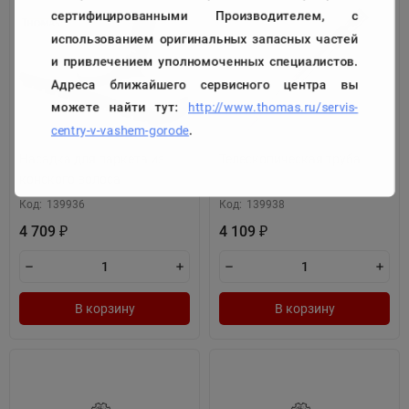
сертифицированными Производителем, с
использованием оригинальных запасных частей
и привлечением уполномоченных специалистов.
Адреса ближайшего сервисного центра вы
можете найти тут:
http://www.thomas.ru/servis-
centry-v-vashem-gorode
.
Насадка для паркета из
Телескопическая труба
конского волоса
Код:
139936
Код:
139938
4 709
4 109
₽
₽
В корзину
В корзину