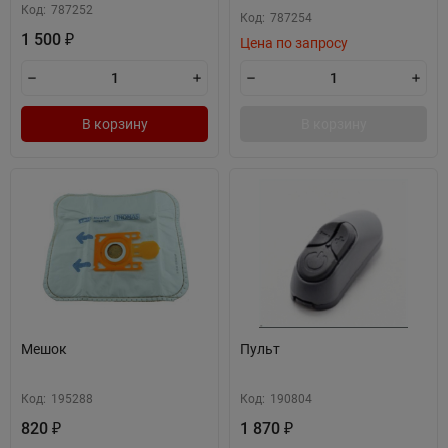
Код:
787252
Код:
787254
1 500
₽
Цена по запросу
В корзину
В корзину
Мешок
Пульт
Код:
195288
Код:
190804
820
1 870
₽
₽