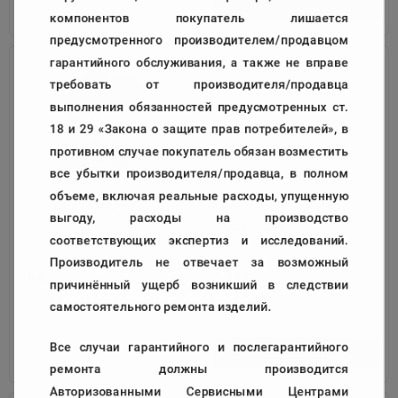
В корзину
В корзину
компонентов покупатель лишается
предусмотренного производителем/продавцом
гарантийного обслуживания, а также не вправе
требовать от производителя/продавца
выполнения обязанностей предусмотренных ст.
18 и 29 «Закона о защите прав потребителей», в
противном случае покупатель обязан возместить
все убытки производителя/продавца, в полном
объеме, включая реальные расходы, упущенную
Держатель насадок
Щетка пол/ковер с
выгоду, расходы на производство
подсветкой
соответствующих экспертиз и исследований.
Код:
139933
Код:
139935
Производитель не отвечает за возможный
394
5 524
₽
₽
причинённый ущерб возникший в следствии
самостоятельного ремонта изделий.
Все случаи гарантийного и послегарантийного
В корзину
В корзину
ремонта должны производится
Авторизованными Сервисными Центрами