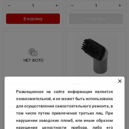
В корзину
В корзину
Батарея щелочная
Насадка-кисточка
Размещенная на сайте информация является
Код:
190806
Код:
139932
ознакомительной, и не может быть использована
для осуществления самостоятельного ремонта, в
204
1 340
₽
₽
том числе путем привлечения третьих лиц. При
нарушении заводских пломб, или иным образом
нарушения целостности прибора, либо его