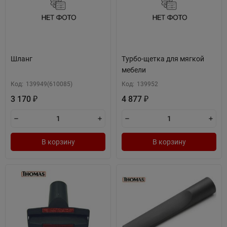
Шланг
Турбо-щетка для мягкой
мебели
Код:
139949(610085)
Код:
139952
3 170
4 877
₽
₽
В корзину
В корзину