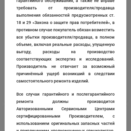
гарантийного обслуживания, а также не вправе
требовать от производителя/продавца
выполнения обязанностей предусмотренных ст.
18 и 29 «Закона о защите прав потребителей», в
противном случае покупатель обязан возместить
все убытки производителя/продавца, в полном
объеме, включая реальные расходы, упущенную
Фильтр
ручка ведра для грязной
водоотталкивающий
воды
выгоду, расходы на производство
соответствующих экспертиз и исследований.
Код:
195198
Код:
192478
Производитель не отвечает за возможный
215
₽
Цена по запросу
причинённый ущерб возникший в следствии
самостоятельного ремонта изделий.
В корзину
В корзину
Все случаи гарантийного и послегарантийного
ремонта должны производится
Авторизованными Сервисными Центрами
сертифицированными Производителем, с
использованием оригинальных запасных частей
и привлечением уполномоченных специалистов.