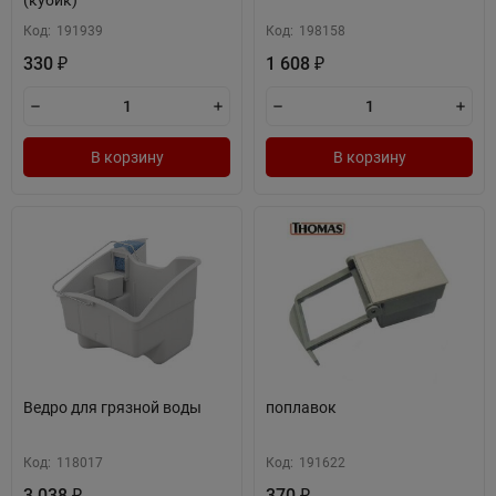
(кубик)
Код:
191939
Код:
198158
330
1 608
₽
₽
В корзину
В корзину
Ведро для грязной воды
поплавок
Код:
118017
Код:
191622
3 038
370
₽
₽