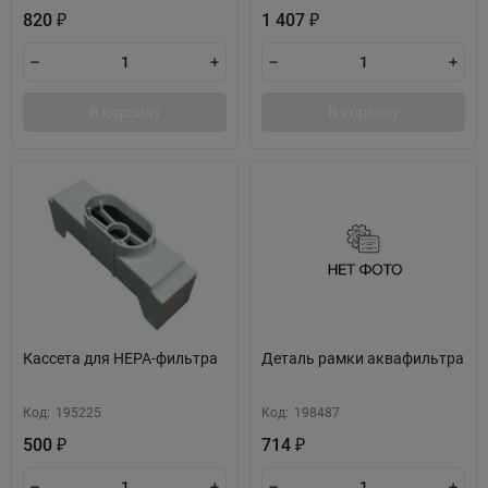
820
1 407
₽
₽
В корзину
В корзину
Кассета для HEPA-фильтра
Деталь рамки аквафильтра
Код:
195225
Код:
198487
500
714
₽
₽