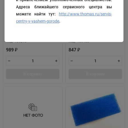
Адреса ближайшего сервисного центра вы
можете найти тут:
http://www.thomas.ru/servis-
centry-v-vashem-gorode
.
Фильтр восьмерка
Уплотнительное кольцо
Код:
109213
Код:
109188
989
847
₽
₽
В корзину
В корзину