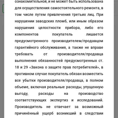
ознакомительной, и не может быть использована
для осуществления самостоятельного ремонта, в
Дата добавления
том числе путем привлечения третьих лиц. При
нарушении заводских пломб, или иным образом
нарушения целостности прибора, либо его
компонентов покупатель лишается
предусмотренного производителем/продавцом
гарантийного обслуживания, а также не вправе
требовать от производителя/продавца
выполнения обязанностей предусмотренных ст.
18 и 29 «Закона о защите прав потребителей», в
Кнопка
Гашетка
противном случае покупатель обязан возместить
все убытки производителя/продавца, в полном
Код:
198843
Код:
197155
объеме, включая реальные расходы, упущенную
220
1 340
выгоду, расходы на производство
₽
₽
соответствующих экспертиз и исследований.
Производитель не отвечает за возможный
причинённый ущерб возникший в следствии
В корзину
В корзину