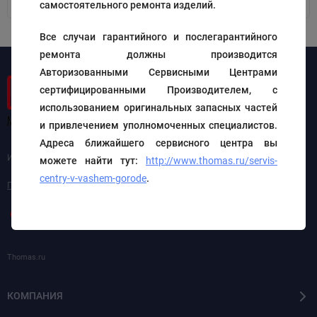
самостоятельного ремонта изделий.
Все случаи гарантийного и послегарантийного
ремонта должны производится
Авторизованными Сервисными Центрами
сертифицированными Производителем, с
использованием оригинальных запасных частей
и привлечением уполномоченных специалистов.
Адреса ближайшего сервисного центра вы
Интернет-магазин запчастей для пылесосов Thomas
можете найти тут:
http://www.thomas.ru/servis-
centry-v-vashem-gorode
.
|
Политика персональных данных
Карта сайта
Thomas.ru
КОМПАНИЯ