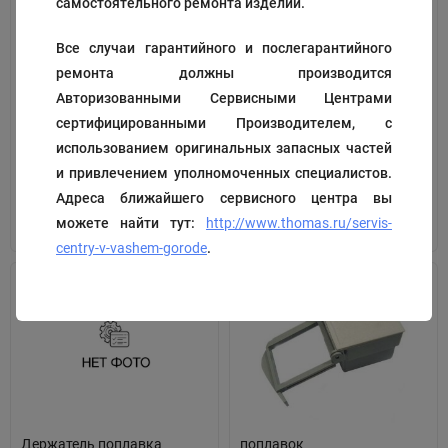
самостоятельного ремонта изделий.
Все случаи гарантийного и послегарантийного
Фильтр аквасистемы
ручка ведра для грязной
ремонта должны производится
(кубик)
воды
Авторизованными Сервисными Центрами
Код:
191939
Код:
192478
сертифицированными Производителем, с
330
₽
Цена по запросу
использованием оригинальных запасных частей
и привлечением уполномоченных специалистов.
Адреса ближайшего сервисного центра вы
В корзину
В корзину
можете найти тут:
http://www.thomas.ru/servis-
centry-v-vashem-gorode
.
Держатель поплавка
поплавок