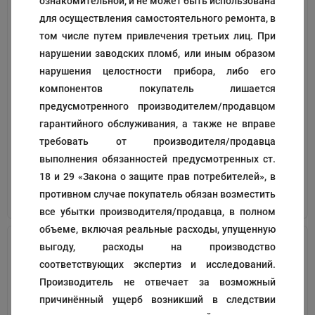
ознакомительной, и не может быть использована
для осуществления самостоятельного ремонта, в
том числе путем привлечения третьих лиц. При
нарушении заводских пломб, или иным образом
нарушения целостности прибора, либо его
Фильтр
Фильтр поролоновый
компонентов покупатель лишается
предусмотренного производителем/продавцом
Код:
195270
Код:
195168
гарантийного обслуживания, а также не вправе
215
536
₽
₽
требовать от производителя/продавца
выполнения обязанностей предусмотренных ст.
18 и 29 «Закона о защите прав потребителей», в
противном случае покупатель обязан возместить
В корзину
В корзину
все убытки производителя/продавца, в полном
объеме, включая реальные расходы, упущенную
выгоду, расходы на производство
соответствующих экспертиз и исследований.
Производитель не отвечает за возможный
причинённый ущерб возникший в следствии