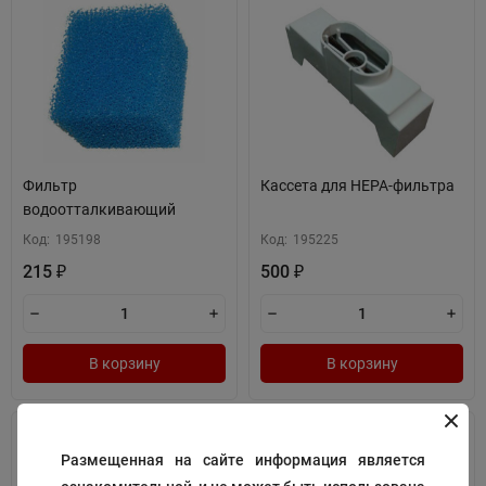
Фильтр
Кассета для HEPA-фильтра
водоотталкивающий
Код:
195198
Код:
195225
215
500
₽
₽
В корзину
В корзину
Размещенная на сайте информация является