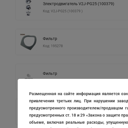
Электродвигатель V2J-PG25 (100379)
Код: V2J-PG25 (100379 )
Фильтр
Код: 195278
Фильтр
Код: 195279
Размещенная на сайте информация является озн
привлечения третьих лиц. При нарушении заво
предусмотренного производителем/продавцом га
Шайбы
предусмотренных ст. 18 и 29 «Закона о защите пр
Код: 194084
объеме, включая реальные расходы, упущенную 