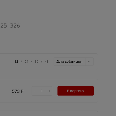
12
/
24
/
36
/
48
Дата добавления
573
В корзину
₽