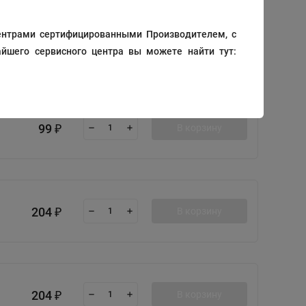
ентрами сертифицированными Производителем, с
321
В корзину
₽
йшего сервисного центра вы можете найти тут:
99
В корзину
₽
204
В корзину
₽
204
В корзину
₽