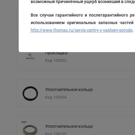
возможный причинённый ущерб возникший в следс
Все случаи гарантийного и послегарантийного
Прокладки
использованием оригинальных запасных частей
Код: 194050
http://www.thomas.ru/servis-centry-v-vashem-gorode
.
Прокладка
Код: 109233
Уплотнительное кольцо
Код: 109234
Уплотнительное кольцо
Код: 109235