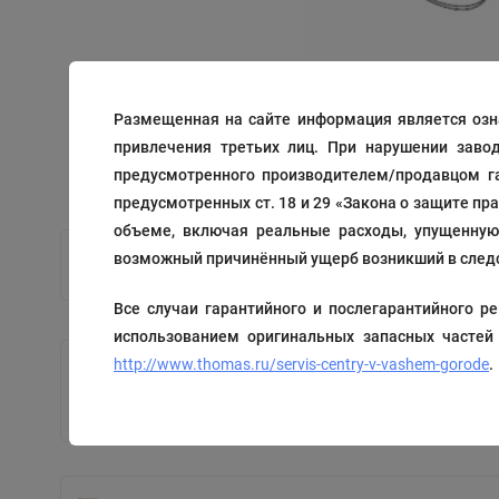
Размещенная на сайте информация является озн
привлечения третьих лиц. При нарушении заво
предусмотренного производителем/продавцом га
предусмотренных ст. 18 и 29 «Закона о защите пр
объеме, включая реальные расходы, упущенную 
возможный причинённый ущерб возникший в следс
Все случаи гарантийного и послегарантийного
использованием оригинальных запасных частей
http://www.thomas.ru/servis-centry-v-vashem-gorode
.
Микрофильтр для моделей XT
Код: 195273