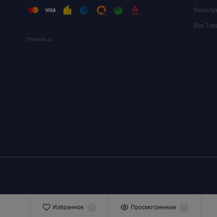
Фильтр
Все Тов
Thomas.ru
Избранное
0
Просмотренные
0