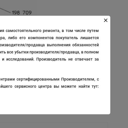
я самостоятельного ремонта, в том числе путем
ра, либо его компонентов покупатель лишается
роизводителя/продавца выполнения обязанностей
тить все убытки производителя/продавца, в полном
 и исследований. Производитель не отвечает за
12
/
24
/
36
/
48
Дата добавления
ентрами сертифицированными Производителем, с
йшего сервисного центра вы можете найти тут:
302
В корзину
₽