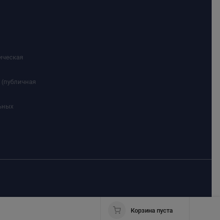
ическая
 (публичная
ьных
Корзина пуста