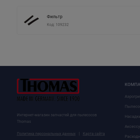
Фильтр
Код: 109232
КОМПА
Аэрогр
Пылесо
Интернет-магазин запчастей для пылесосов
Насадк
Thomas
Аксесс
|
Политика персональных данных
Карта сайта
Расход