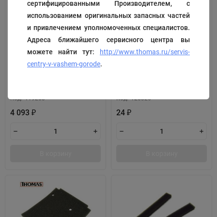
сертифицированными Производителем, с
использованием оригинальных запасных частей
и привлечением уполномоченных специалистов.
Адреса ближайшего сервисного центра вы
можете найти тут:
http://www.thomas.ru/servis-
centry-v-vashem-gorode
.
Катушка с кабелем
Болты
Код:
119253
Код:
125326
4 093
24
₽
₽
В корзину
В корзину