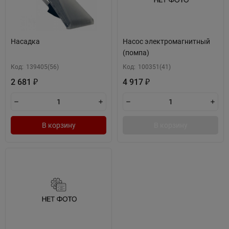
Насадка
Насос электромагнитный
(помпа)
Код:
139405(56)
Код:
100351(41)
2 681
4 917
₽
₽
В корзину
В корзину