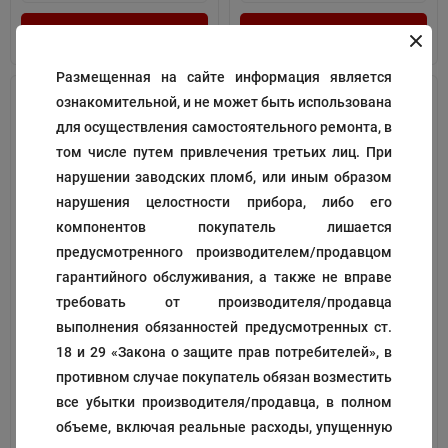
В корзину
В корзину
Размещенная на сайте информация является
ознакомительной, и не может быть использована
для осуществления самостоятельного ремонта, в
том числе путем привлечения третьих лиц. При
нарушении заводских пломб, или иным образом
нарушения целостности прибора, либо его
компонентов покупатель лишается
предусмотренного производителем/продавцом
Штуцер
Наконечник с фильтром
гарантийного обслуживания, а также не вправе
требовать от производителя/продавца
Код:
198004(42)
Код:
198017(49)
выполнения обязанностей предусмотренных ст.
573
321
₽
₽
18 и 29 «Закона о защите прав потребителей», в
противном случае покупатель обязан возместить
все убытки производителя/продавца, в полном
В корзину
В корзину
объеме, включая реальные расходы, упущенную