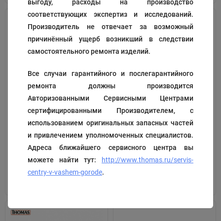
выгоду, расходы на производство
соответствующих экспертиз и исследований.
Производитель не отвечает за возможный
причинённый ущерб возникший в следствии
самостоятельного ремонта изделий.
Все случаи гарантийного и послегарантийного
ремонта должны производится
Скоба держатель
Трубка
Авторизованными Сервисными Центрами
сертифицированными Производителем, с
использованием оригинальных запасных частей
Код:
191831(61)
Код:
139487(35)
и привлечением уполномоченных специалистов.
165
185
₽
₽
Адреса ближайшего сервисного центра вы
можете найти тут:
http://www.thomas.ru/servis-
centry-v-vashem-gorode
.
В корзину
В корзину