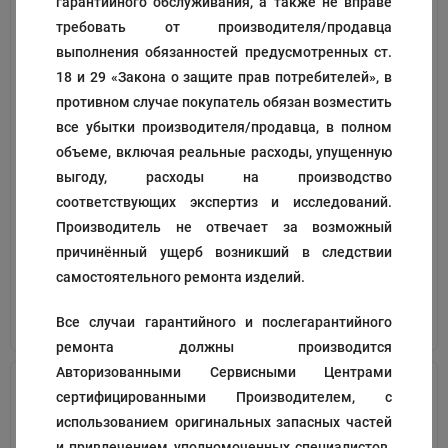
гарантийного обслуживания, а также не вправе
требовать от производителя/продавца
выполнения обязанностей предусмотренных ст.
18 и 29 «Закона о защите прав потребителей», в
противном случае покупатель обязан возместить
все убытки производителя/продавца, в полном
объеме, включая реальные расходы, упущенную
Шайбы
Прокладки
выгоду, расходы на производство
соответствующих экспертиз и исследований.
Код:
194084
Код:
194050
Производитель не отвечает за возможный
24
321
₽
₽
причинённый ущерб возникший в следствии
самостоятельного ремонта изделий.
В корзину
В корзину
Все случаи гарантийного и послегарантийного
ремонта должны производится
Авторизованными Сервисными Центрами
сертифицированными Производителем, с
использованием оригинальных запасных частей
и привлечением уполномоченных специалистов.