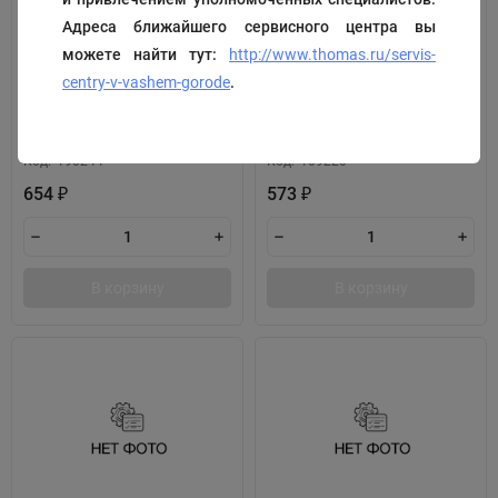
Адреса ближайшего сервисного центра вы
можете найти тут:
http://www.thomas.ru/servis-
centry-v-vashem-gorode
.
угольная щетка
прокладка
Код:
190244
Код:
109220
654
573
₽
₽
В корзину
В корзину