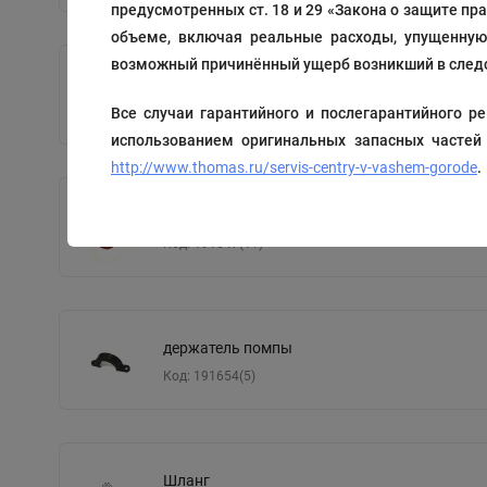
предусмотренных ст. 18 и 29 «Закона о защите пр
объеме, включая реальные расходы, упущенную 
возможный причинённый ущерб возникший в следс
Штуцер
Код: 191646(10)
Все случаи гарантийного и послегарантийного
использованием оригинальных запасных частей
http://www.thomas.ru/servis-centry-v-vashem-gorode
.
Заглушка
Код: 191647(11)
держатель помпы
Код: 191654(5)
Шланг