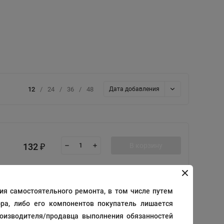
12
/
24
/
36
/
48
Дата добавления
132
В корзину
₽
я самостоятельного ремонта, в том числе путем
ра, либо его компонентов покупатель лишается
110
В корзину
₽
роизводителя/продавца выполнения обязанностей