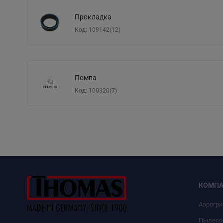
Прокладка
Код: 109142(12)
Помпа
Код: 100320(7)
КОМПА
Аэрогр
Пылесо