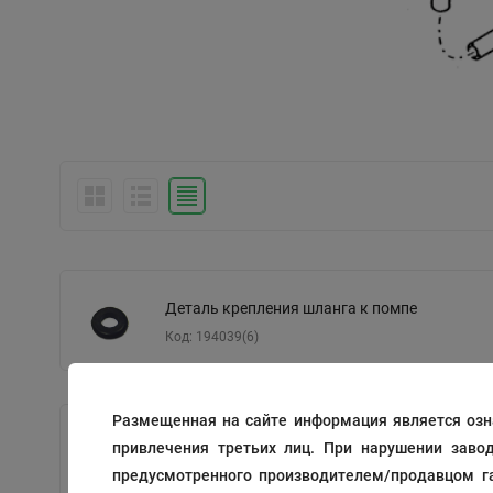
Деталь крепления шланга к помпе
Код: 194039(6)
Размещенная на сайте информация является озн
Штуцер
привлечения третьих лиц. При нарушении заво
Код: 198066(3)
предусмотренного производителем/продавцом га