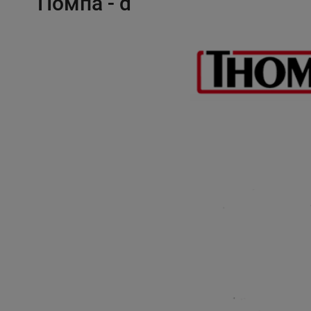
Помпа - d