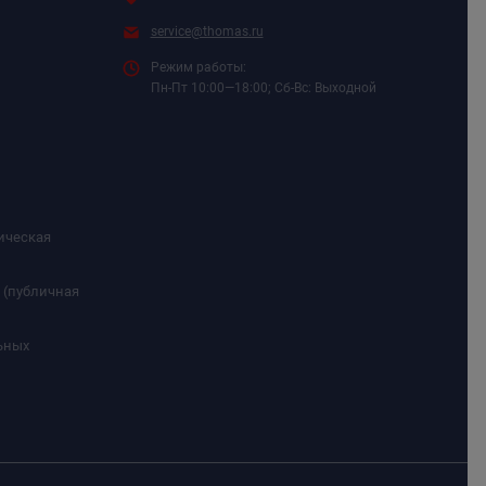
service@thomas.ru
Режим работы:
Пн-Пт 10:00—18:00; Сб-Вс: Выходной
ическая
 (публичная
ьных