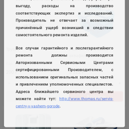
выгоду, расходы на производство
соответствующих экспертиз и исследований.
Производитель не отвечает за возможный
причинённый ущерб возникший в следствии
самостоятельного ремонта изделий.
Все случаи гарантийного и послегарантийного
Трубка
Нижния часть бокса
ремонта должны производится
аквафильтра
Авторизованными Сервисными Центрами
Код:
139908
Код:
118154
сертифицированными Производителем, с
200
2 322
₽
₽
использованием оригинальных запасных частей
и привлечением уполномоченных специалистов.
Адреса ближайшего сервисного центра вы
В корзину
В корзину
можете найти тут:
http://www.thomas.ru/servis-
centry-v-vashem-gorode
.