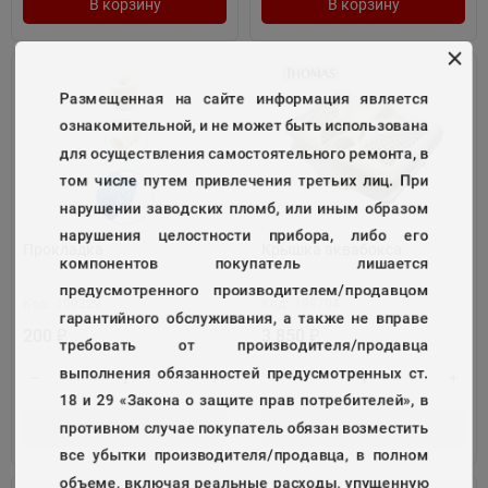
В корзину
В корзину
Размещенная на сайте информация является
ознакомительной, и не может быть использована
для осуществления самостоятельного ремонта, в
том числе путем привлечения третьих лиц. При
нарушении заводских пломб, или иным образом
нарушения целостности прибора, либо его
Прокладка
Крышка аквабокса
компонентов покупатель лишается
предусмотренного производителем/продавцом
Код:
109229
Код:
198704
гарантийного обслуживания, а также не вправе
200
3 850
₽
₽
требовать от производителя/продавца
выполнения обязанностей предусмотренных ст.
18 и 29 «Закона о защите прав потребителей», в
противном случае покупатель обязан возместить
В корзину
В корзину
все убытки производителя/продавца, в полном
объеме, включая реальные расходы, упущенную