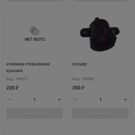
клавиша открывания
штуцер
крышки
Код:
198577
Код:
198580
220
350
₽
₽
В корзину
В корзину