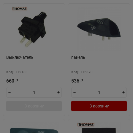
Выключатель
панель
Код:
112183
Код:
115370
660
536
₽
₽
В корзину
В корзину