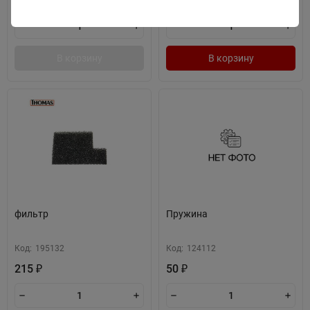
Цена по запросу
В корзину
В корзину
фильтр
Пружина
Код:
195132
Код:
124112
215
50
₽
₽