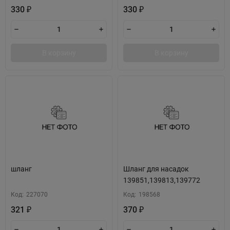
330
330
₽
₽
В корзину
В корзину
шланг
Шланг для насадок
139851,139813,139772
Код:
227070
Код:
198568
321
370
₽
₽