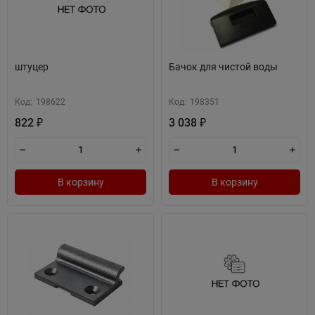
штуцер
Бачок для чистой воды
Код:
198622
Код:
198351
822
3 038
₽
₽
В корзину
В корзину