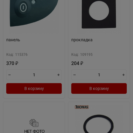
панель
прокладка
Код:
115376
Код:
109195
370
204
₽
₽
В корзину
В корзину