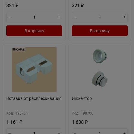
321
321
₽
₽
В корзину
В корзину
Вставка от расплескивания
Инжектор
Код:
198754
Код:
198706
1 161
1 608
₽
₽