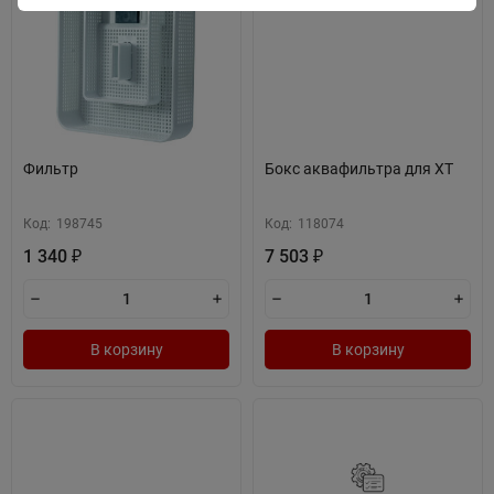
Фильтр
Бокс аквафильтра для XT
Код:
198745
Код:
118074
1 340
7 503
₽
₽
В корзину
В корзину