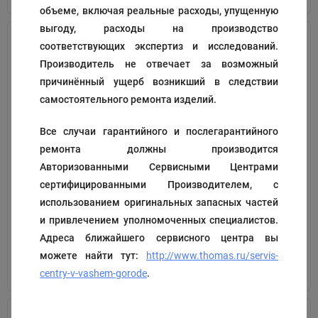
объеме, включая реальные расходы, упущенную
выгоду, расходы на производство
соответствующих экспертиз и исследований.
Производитель не отвечает за возможный
причинённый ущерб возникший в следствии
самостоятельного ремонта изделий.
Все случаи гарантийного и послегарантийного
ремонта должны производится
Трубка
Нижния часть бокса
аквафильтра
Авторизованными Сервисными Центрами
сертифицированными Производителем, с
Код:
139908
Код:
118154
использованием оригинальных запасных частей
200
2 322
₽
₽
и привлечением уполномоченных специалистов.
Адреса ближайшего сервисного центра вы
можете найти тут:
http://www.thomas.ru/servis-
В корзину
В корзину
centry-v-vashem-gorode
.