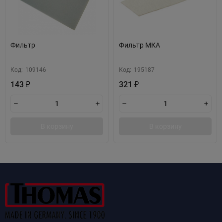
Фильтр
Фильтр МКА
Код:
109146
Код:
195187
143
321
₽
₽
В корзину
В корзину