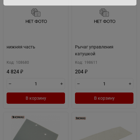
нижняя часть
Рычаг управления
катушкой
Код:
108680
Код:
198611
4 824
204
₽
₽
В корзину
В корзину