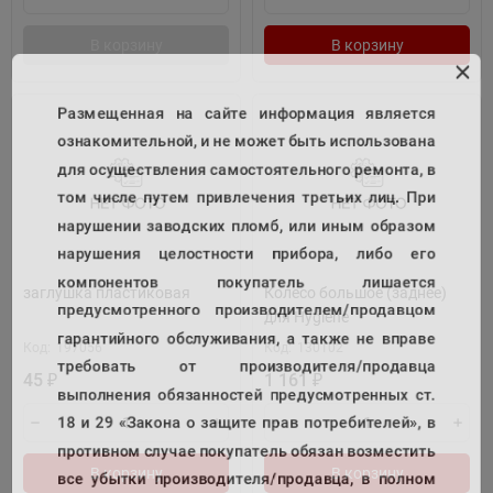
В корзину
В корзину
Размещенная на сайте информация является
ознакомительной, и не может быть использована
для осуществления самостоятельного ремонта, в
том числе путем привлечения третьих лиц. При
нарушении заводских пломб, или иным образом
нарушения целостности прибора, либо его
компонентов покупатель лишается
заглушка пластиковая
Колесо большое (заднее)
предусмотренного производителем/продавцом
для Hygiene
гарантийного обслуживания, а также не вправе
Код:
197056
Код:
130102
требовать от производителя/продавца
45
1 161
₽
₽
выполнения обязанностей предусмотренных ст.
18 и 29 «Закона о защите прав потребителей», в
противном случае покупатель обязан возместить
В корзину
В корзину
все убытки производителя/продавца, в полном