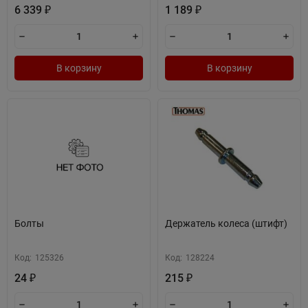
6 339
1 189
₽
₽
В корзину
В корзину
Болты
Держатель колеса (штифт)
Код:
125326
Код:
128224
24
215
₽
₽