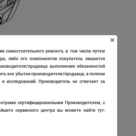
я самостоятельного ремонта, в том числе путем
ра, либо его компонентов покупатель лишается
роизводителя/продавца выполнения обязанностей
12
/
24
/
36
/
48
Дата добавления
тить все убытки производителя/продавца, в полном
 и исследований. Производитель не отвечает за
ентрами сертифицированными Производителем, с
714
В корзину
₽
йшего сервисного центра вы можете найти тут: