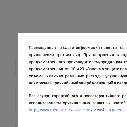
Размещенная на сайте информация является озн
привлечения третьих лиц. При нарушении заво
предусмотренного производителем/продавцом га
предусмотренных ст. 18 и 29 «Закона о защите пр
объеме, включая реальные расходы, упущенную 
возможный причинённый ущерб возникший в следс
Все случаи гарантийного и послегарантийного
Запчасть
использованием оригинальных запасных частей
Код: 197011
http://www.thomas.ru/servis-centry-v-vashem-gorode
.