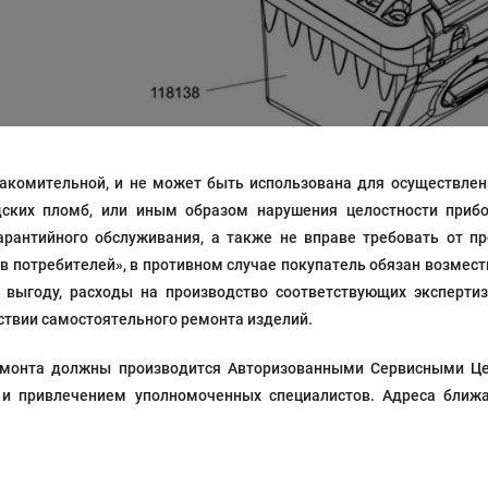
акомительной, и не может быть использована для осуществлени
дских пломб, или иным образом нарушения целостности прибо
рантийного обслуживания, а также не вправе требовать от п
ав потребителей», в противном случае покупатель обязан возмес
выгоду, расходы на производство соответствующих экспертиз
твии самостоятельного ремонта изделий.
 ремонта должны производится Авторизованными Сервисными Ц
 и привлечением уполномоченных специалистов. Адреса ближа