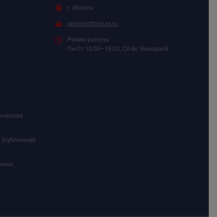
г. Москва
service@thomas.ru
Режим работы:
Пн-Пт 10:00—18:00; Сб-Вс: Выходной
ическая
 (публичная
ьных