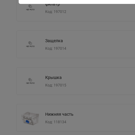
фильтр
Код: 197012
Защелка
Код: 197014
Крышка
Код: 197015
Нижняя часть
Код: 118134